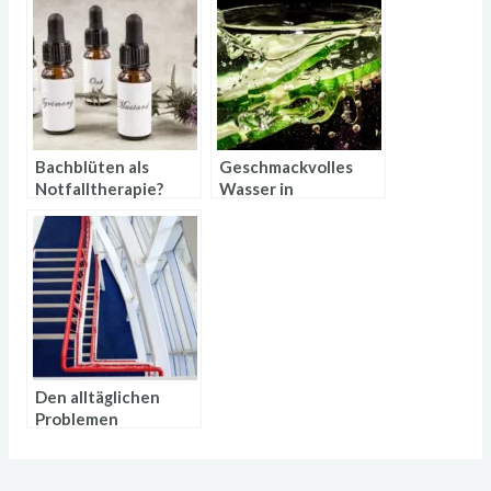
Bachblüten als
Geschmackvolles
Notfalltherapie?
Wasser in
Klappt das?
verschiedenen
Sorten
Den alltäglichen
Problemen
entgegenwirken