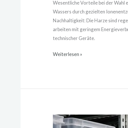
Wesentliche Vorteile bei der Wahl 
Wassers durch gezielten Ionenentzu
Nachhaltigkeit: Die Harze sind re
arbeiten mit geringem Energieverb
technischer Geräte.
Weiterlesen »
Platz
schaffen