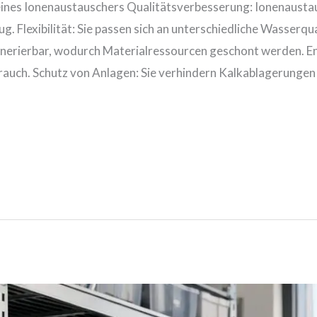
eines Ionenaustauschers Qualitätsverbesserung: Ionenaustau
g. Flexibilität: Sie passen sich an unterschiedliche Wasserq
generierbar, wodurch Materialressourcen geschont werden. 
rauch. Schutz von Anlagen: Sie verhindern Kalkablagerunge