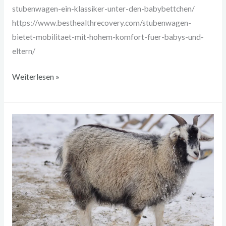
stubenwagen-ein-klassiker-unter-den-babybettchen/
https://www.besthealthrecovery.com/stubenwagen-
bietet-mobilitaet-mit-hohem-komfort-fuer-babys-und-
eltern/
Weiterlesen »
Cashmere
von
der
Kashmirziege