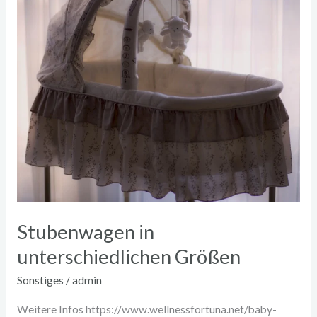
unterschiedlichen
Größen
Stubenwagen in
unterschiedlichen Größen
Sonstiges
/
admin
Weitere Infos https://www.wellnessfortuna.net/baby-