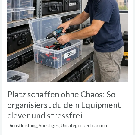
organisierst
du
dein
Equipment
clever
und
stressfrei
Platz schaffen ohne Chaos: So
organisierst du dein Equipment
clever und stressfrei
Dienstleistung
,
Sonstiges
,
Uncategorized
/
admin