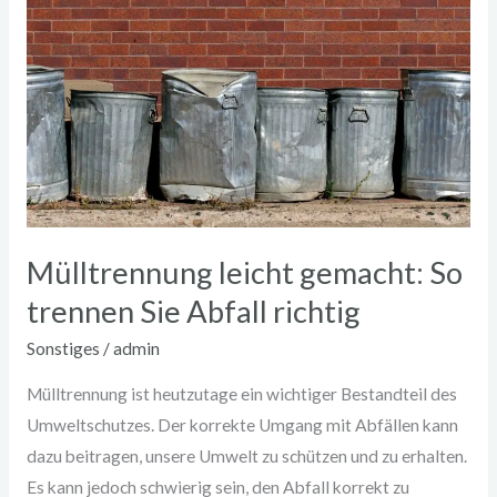
gemacht:
So
trennen
Sie
Abfall
richtig
Mülltrennung leicht gemacht: So
trennen Sie Abfall richtig
Sonstiges
/
admin
Mülltrennung ist heutzutage ein wichtiger Bestandteil des
Umweltschutzes. Der korrekte Umgang mit Abfällen kann
dazu beitragen, unsere Umwelt zu schützen und zu erhalten.
Es kann jedoch schwierig sein, den Abfall korrekt zu