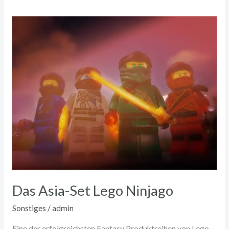
Das
Asia-
Set
Lego
Ninjago
Das Asia-Set Lego Ninjago
Sonstiges
/
admin
Eine der erfolgreichsten Fantasy Produktreihen von Lego