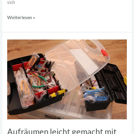
sich
Weiterlesen »
Aufräumen
leicht
gemacht
mit
einem
Festool
Systainer
Aufräumen leicht gemacht mit