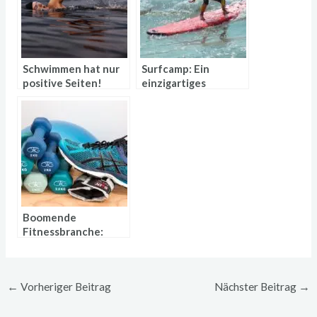
Schwimmen hat nur
Surfcamp: Ein
positive Seiten!
einzigartiges
Ergebnis
Boomende
Fitnessbranche:
Berufsbilder mit
Zukunft
←
Vorheriger Beitrag
Nächster Beitrag
→