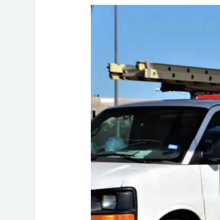
Die
verschiedenen
Regelungen
für
Schütz
Öltank