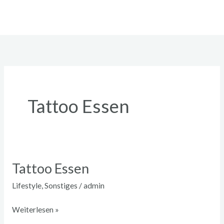
Zum
Inhalt
springen
Tattoo Essen
Tattoo Essen
Tattoo
Essen
Lifestyle
,
Sonstiges
/
admin
Weiterlesen »