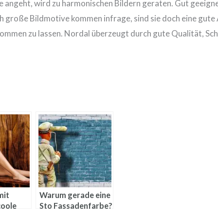
angeht, wird zu harmonischen Bildern geraten. Gut geeignet
ch große
Bildmotive
kommen infrage, sind sie doch eine gute 
kommen zu lassen.
Nordal
überzeugt durch gute Qualität, Sch
mit
Warum gerade eine
coole
Sto Fassadenfarbe?
dee