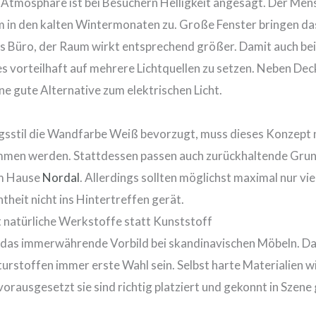
 Atmosphäre ist bei Besuchern Helligkeit angesagt. Der Me
lem in den kalten Wintermonaten zu. Große Fenster bringen da
s Büro, der Raum wirkt entsprechend größer. Damit auch bei
 es vorteilhaft auf mehrere Lichtquellen zu setzen. Neben D
ne gute Alternative zum elektrischen Licht.
gsstil die Wandfarbe Weiß bevorzugt, muss dieses Konzept ni
men werden. Stattdessen passen auch zurückhaltende Grun
em Hause
Nordal
. Allerdings sollten möglichst maximal nur v
theit nicht ins
Hintertreffen
gerät.
 natürliche Werkstoffe statt Kunststoff
t das
immerwährende
Vorbild bei skandinavischen Möbeln. Da
urstoffen
immer erste Wahl sein. Selbst harte Materialien w
rausgesetzt sie sind richtig platziert und gekonnt in Szene 