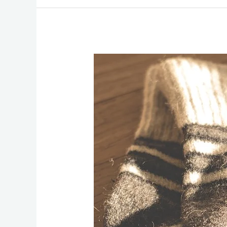
Wollsocken
halten
Ihre
Füße
schön
warm