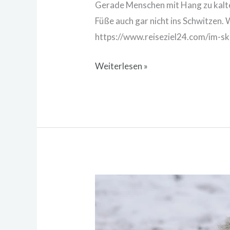
Gerade Menschen mit Hang zu kalten
Füße auch gar nicht ins Schwitzen.
https://www.reiseziel24.com/im-sk
Weiterlesen »
Cashmere
von
der
Kashmirziege